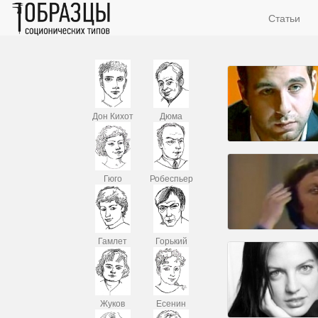
Статьи
Дон Кихот
Дюма
Гюго
Робеспьер
Гамлет
Горький
Жуков
Есенин