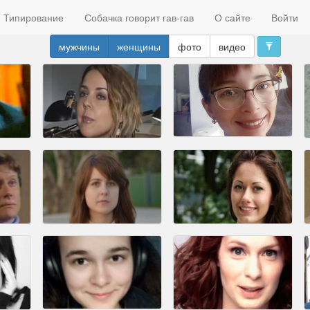
Типирование
Собачка говорит гав-гав
О сайте
Войти
мужчины
женщины
фото
видео