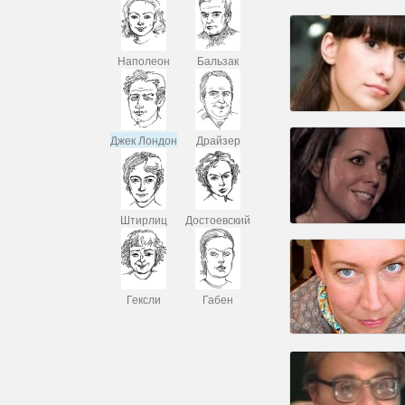
Наполеон
Бальзак
Джек Лондон
Драйзер
Штирлиц
Достоевский
Гексли
Габен