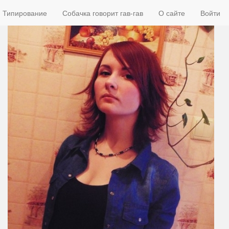
Типирование
Собачка говорит гав-гав
О сайте
Войти