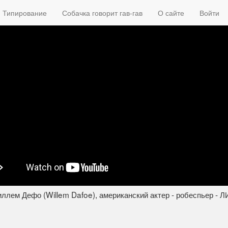
Типирование
Собачка говорит гав-гав
О сайте
Войти
ллем Дефо (Willem Dafoe), американский актер - робеспьер - 