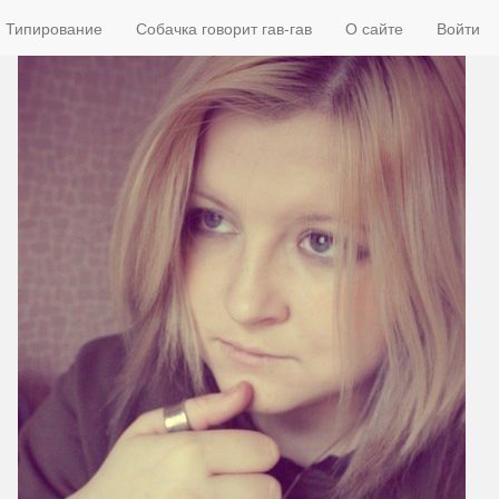
Типирование
Собачка говорит гав-гав
О сайте
Войти