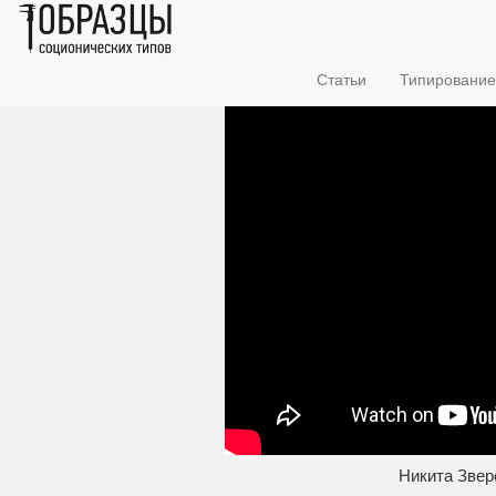
Статьи
Типирование
Никита Звере